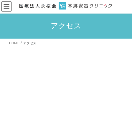
コ
ナ
ン
ビ
テ
ゲ
ン
ー
アクセス
ツ
シ
へ
ョ
ス
ン
HOME
アクセス
キ
に
ッ
移
プ
動