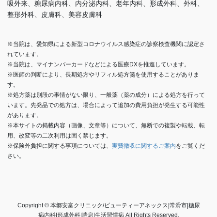
吸外来、糖尿病内科、内分泌内科、老年内科、形成外科、外科、
整形外科、皮膚科、美容皮膚科
※当院は、愛知県による新型コロナウイルス感染症の診察検査機関に認定さ
れています。
※当院は、マイナンバーカードなどによる医療DXを推進しています。
※医師の判断により、長期処方やリフィル処方箋を使用することがありま
す。
※処方薬は別段の事情がない限り、一般薬（薬の成分）による処方を行って
います。先発品での処方は、場合によって追加の費用負担が発生する可能性
があります。
※本サイトの掲載内容（画像、文章等）について、無断での複製や転載、転
用、改変等の二次利用は固く禁じます。
※保険外負担に関する事項については、
実費徴収に関するご案内
をご覧くだ
さい。
Copyright © 本郷安富クリニック/ビューティーアネックス|常滑市|糖尿
病内科|形成外科|喘息|生活習慣病 All Rights Reserved.