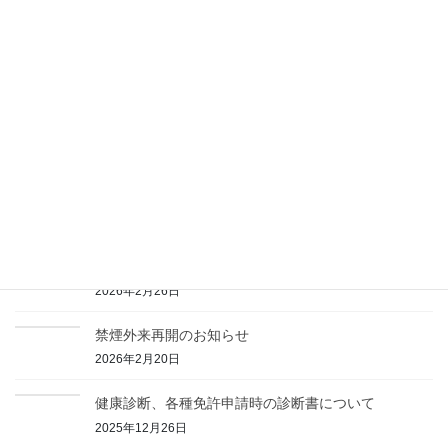
【再掲】暴言や過度な要求、器物への攻撃をされる方
への対応について
2026年7月1日
【予防接種】腸チフス対応のお知らせ
2026年6月30日
【形成外科】ピアスを開けたい方へ
2026年3月27日
【自費診療】肥満症を薬物治療についてのご相談を受
け付けてます
2026年2月26日
禁煙外来再開のお知らせ
2026年2月20日
健康診断、各種免許申請時の診断書について
2025年12月26日