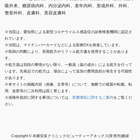
吸外来、糖尿病内科、内分泌内科、老年内科、形成外科、外科、
整形外科、皮膚科、美容皮膚科
※当院は、愛知県による新型コロナウイルス感染症の診察検査機関に認定さ
れています。
※当院は、マイナンバーカードなどによる医療DXを推進しています。
※医師の判断により、長期処方やリフィル処方箋を使用することがありま
す。
※処方薬は別段の事情がない限り、一般薬（薬の成分）による処方を行って
います。先発品での処方は、場合によって追加の費用負担が発生する可能性
があります。
※本サイトの掲載内容（画像、文章等）について、無断での複製や転載、転
用、改変等の二次利用は固く禁じます。
※保険外負担に関する事項については、
実費徴収に関するご案内
をご覧くだ
さい。
Copyright © 本郷安富クリニック/ビューティーアネックス|常滑市|糖尿