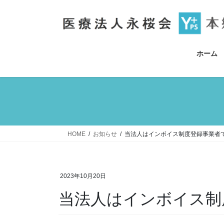
コ
ナ
ン
ビ
テ
ゲ
ン
ー
ツ
シ
ホーム
へ
ョ
ス
ン
キ
に
ッ
移
プ
動
HOME
お知らせ
当法人はインボイス制度登録事業者
2023年10月20日
当法人はインボイス制