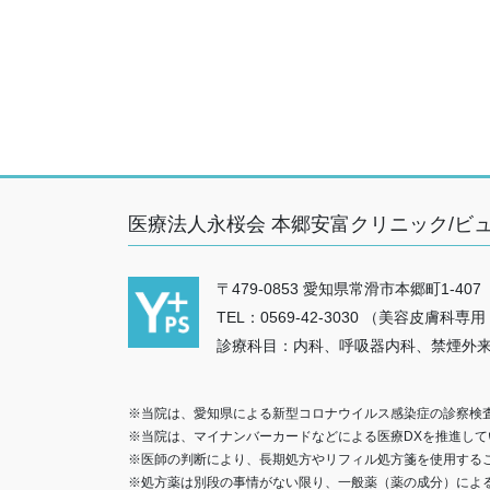
医療法人永桜会 本郷安富クリニック/ビ
〒479-0853 愛知県常滑市本郷町1-407
TEL：0569-42-3030 （美容皮膚科専用：05
診療科目：内科、呼吸器内科、禁煙外
※当院は、愛知県による新型コロナウイルス感染症の診察検
※当院は、マイナンバーカードなどによる医療DXを推進して
※医師の判断により、長期処方やリフィル処方箋を使用する
※処方薬は別段の事情がない限り、一般薬（薬の成分）によ